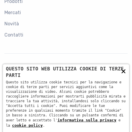
Prodotti
Mercati
Novità
Contatti
×
QUESTO SITO WEB UTILIZZA COOKIE DI TERZE
CONTATTI
PARTI
Questo sito utilizza cookie tecnici per la navigazione e
+39 045 87 81 380
cookie di terze parti per servizi aggiuntivi come la
visualizzazione di video. Alcuni cookie potrebbero
raccogliere informazioni per mostrarti pubblicità mirata e
tracciare la tua attività, installandosi solo cliccando su
info@antsrl.eu
"Accetta tutti i cookie". Puoi modificare le tue
preferenze in qualsiasi momento tramite il link "Cookie"
in basso a sinistra. Cliccando su un pulsante confermi di
informativa sulla privacy
aver letto e accettato l'
e
Via della Concordia, 4 37036 - San Martino Buon
cookie policy
la
.
Albergo (VR) ITALY