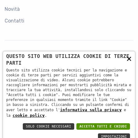
Novità
Contatti
×
QUESTO SITO WEB UTILIZZA COOKIE DI TERZE
CONTATTI
PARTI
Questo sito utilizza cookie tecnici per la navigazione e
+39 045 87 81 380
cookie di terze parti per servizi aggiuntivi come la
visualizzazione di video. Alcuni cookie potrebbero
raccogliere informazioni per mostrarti pubblicità mirata e
tracciare la tua attività, installandosi solo cliccando su
info@antsrl.eu
"Accetta tutti i cookie". Puoi modificare le tue
preferenze in qualsiasi momento tramite il link "Cookie"
in basso a sinistra. Cliccando su un pulsante confermi di
informativa sulla privacy
aver letto e accettato l'
e
Via della Concordia, 4 37036 - San Martino Buon
cookie policy
la
.
Albergo (VR) ITALY
SOLO COOKIE NECESSARI
ACCETTA TUTTI E CHIUDI
IMPOSTAZIONI