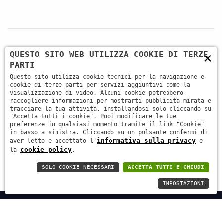
×
QUESTO SITO WEB UTILIZZA COOKIE DI TERZE
CONTATTI
PARTI
Questo sito utilizza cookie tecnici per la navigazione e
+39 045 87 81 380
cookie di terze parti per servizi aggiuntivi come la
visualizzazione di video. Alcuni cookie potrebbero
raccogliere informazioni per mostrarti pubblicità mirata e
tracciare la tua attività, installandosi solo cliccando su
info@antsrl.eu
"Accetta tutti i cookie". Puoi modificare le tue
preferenze in qualsiasi momento tramite il link "Cookie"
in basso a sinistra. Cliccando su un pulsante confermi di
informativa sulla privacy
aver letto e accettato l'
e
Via della Concordia, 4 37036 - San Martino Buon
cookie policy
la
.
Albergo (VR) ITALY
SOLO COOKIE NECESSARI
ACCETTA TUTTI E CHIUDI
IMPOSTAZIONI
ANT s.r.l. | C.F. / P.IVA: 03658570233 | Capitale Sociale €