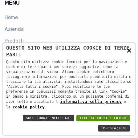
MENU
Home
Azienda
Prodotti
×
QUESTO SITO WEB UTILIZZA COOKIE DI TERZE
Mercati
PARTI
Questo sito utilizza cookie tecnici per la navigazione e
Novità
cookie di terze parti per servizi aggiuntivi come la
visualizzazione di video. Alcuni cookie potrebbero
Contatti
raccogliere informazioni per mostrarti pubblicità mirata e
tracciare la tua attività, installandosi solo cliccando su
"Accetta tutti i cookie". Puoi modificare le tue
preferenze in qualsiasi momento tramite il link "Cookie"
in basso a sinistra. Cliccando su un pulsante confermi di
informativa sulla privacy
aver letto e accettato l'
e
cookie policy
la
.
CONTATTI
SOLO COOKIE NECESSARI
ACCETTA TUTTI E CHIUDI
+39 045 87 81 380
IMPOSTAZIONI