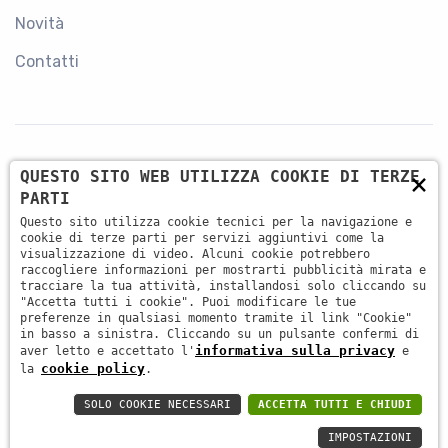
Novità
Contatti
×
QUESTO SITO WEB UTILIZZA COOKIE DI TERZE
CONTATTI
PARTI
Questo sito utilizza cookie tecnici per la navigazione e
+39 045 87 81 380
cookie di terze parti per servizi aggiuntivi come la
visualizzazione di video. Alcuni cookie potrebbero
raccogliere informazioni per mostrarti pubblicità mirata e
tracciare la tua attività, installandosi solo cliccando su
info@antsrl.eu
"Accetta tutti i cookie". Puoi modificare le tue
preferenze in qualsiasi momento tramite il link "Cookie"
in basso a sinistra. Cliccando su un pulsante confermi di
informativa sulla privacy
aver letto e accettato l'
e
Via della Concordia, 4 37036 - San Martino Buon
cookie policy
la
.
Albergo (VR) ITALY
SOLO COOKIE NECESSARI
ACCETTA TUTTI E CHIUDI
IMPOSTAZIONI